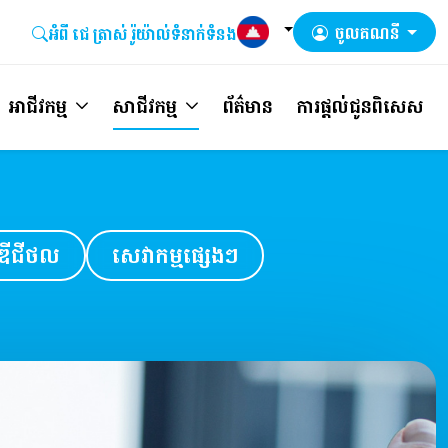
ចូលគណនី
អំពី ជេ ត្រាស់​ រ៉ូយ៉ាល់
ទំនាក់ទំនង
អាជីវកម្ម
សាជីវកម្ម
ព័ត៌មាន
ការផ្តល់ជូនពិសេស
ឌីជីថល
សេវាកម្មផ្សេងៗ