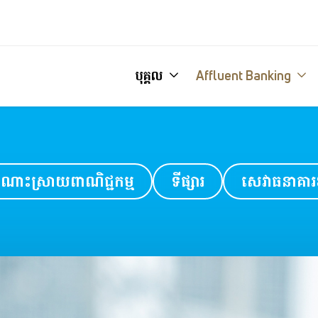
បុគ្គល
Affluent Banking
ណោះស្រាយពាណិជ្ជកម្ម
ទីផ្សារ
សេវាធនាគារ