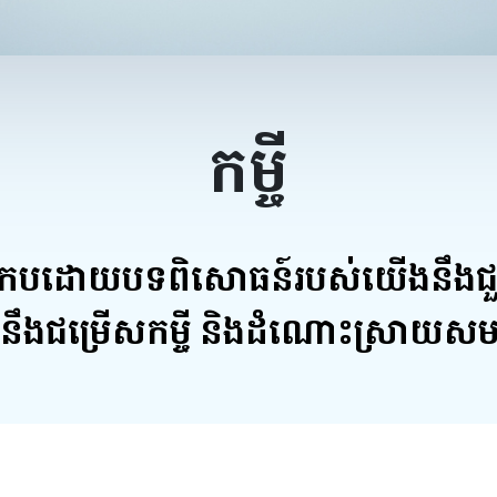
កម្ចី
ប្រកបដោយបទពិសោធន៍របស់យើងនឹងជ
ួយនឹងជម្រើសកម្ចី និងដំណោះស្រាយសម