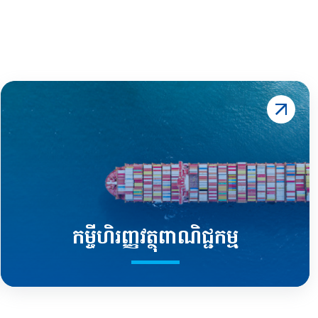
កម្ចីហិរញ្ញវត្ថុពាណិជ្ជកម្ម