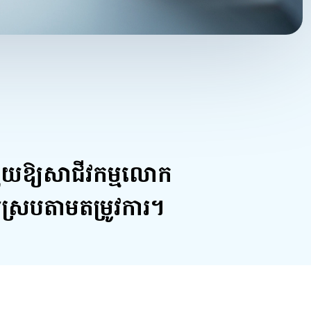
ួយឱ្យសាជីវកម្មលោក
ស្របតាមតម្រូវការ។