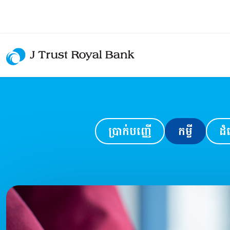
ប្រាក់បញ្ញើ
កម្ចី
ដំ