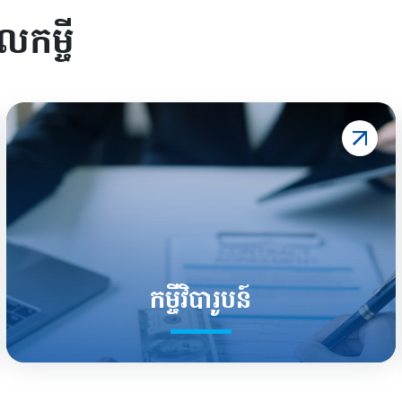
​កម្ចី
កម្ចីវិបារូបន៍