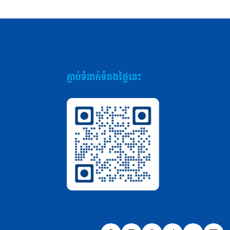
ភ្ជាប់ទំនាក់ទំនងថ្ងៃនេះ