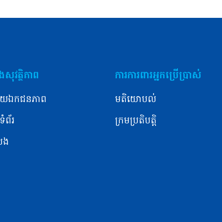
សុវត្ថិភាព
ការការពារអ្នកប្រើប្រាស់
យឯកជនភាព
មតិយោបល់
ំព័រ
ក្រមប្រតិបត្តិ
ំបង