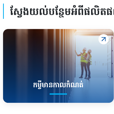
ស្វែងយល់បន្ថែមអំពីផលិតផល
កម្ចីមានកាលកំណត់