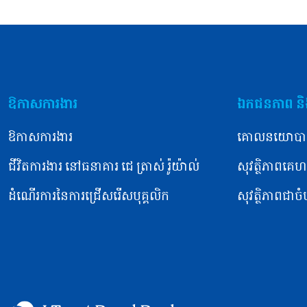
ឱកាសការងារ
ឯកជនភាព និង
ឱកាសការងារ
គោលនយោបា
ជីវិតការងារ នៅធនាគារ ជេ ត្រាស់ រ៉ូយ៉ាល់
សុវត្ថិភាពគេហទ
ដំណើរការនៃការជ្រើសរើសបុគ្គលិក
សុវត្ថិភាពជាច