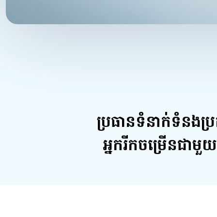
ប្រធានទំនាក់ទំនង
អ្នករីកចម្រើនជាម