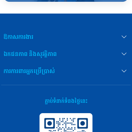
ឱកាសការងារ
ឯកជនភាព និងសុវត្ថិភាព
ការការពារអ្នកប្រើប្រាស់
ភ្ជាប់ទំនាក់ទំនងថ្ងៃនេះ