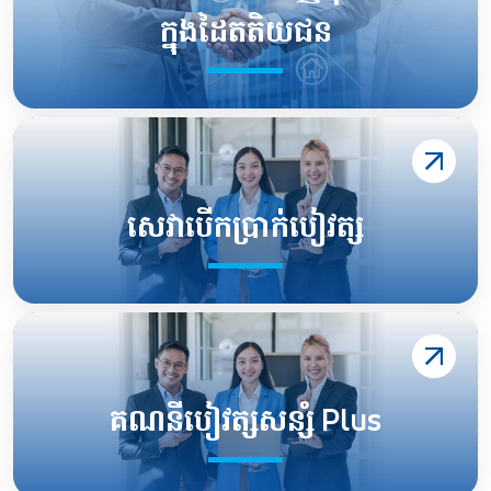
ក្នុងដៃតតិយជន
សេវាបើកប្រាក់បៀវត្ស
គណនីបៀវត្សសន្សំ Plus