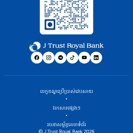
លក្ខខណ្ឌប្រើប្រាស់វេបសាយ
ឯកសារផ្សេងៗ
រចនាសម្ព័ន្ធគេហទំព័រ
© J Trust Royal Bank 2026