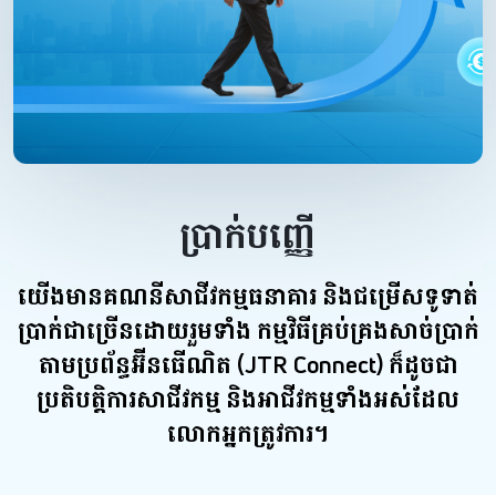
ប្រាក់បញ្ញើ
យើងមានគណនីសាជីវកម្មធនាគារ និងជម្រើសទូទាត់
ប្រាក់ជាច្រើនដោយរួមទាំង កម្មវិធីគ្រប់គ្រងសាច់ប្រាក់
តាមប្រព័ន្ធអ៊ីនធើណិត (JTR Connect) ក៏ដូចជា
ប្រតិបត្តិការសាជីវកម្ម និងអាជីវកម្មទាំងអស់ដែល
លោកអ្នកត្រូវការ។