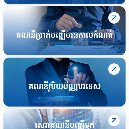
គណនីប្រាក់បញ្ញើមានកាលកំណត់
គណនីរូបិយប័ណ្ណបរទេស
សេវាគណនីបញ្ញើទុក