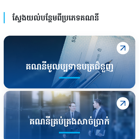
ស្វែងយល់បន្ថែមពីប្រភេទគណនី
គណនីមូលប្បទានបត្រជំនួញ
គណនីគ្រប់គ្រងសាច់ប្រាក់