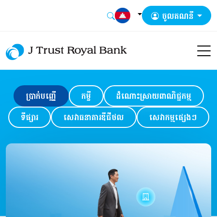
ចូលគណនី
ប្រាក់បញ្ញើ
កម្ចី
ដំណោះស្រាយពាណិជ្ជកម្ម
ទីផ្សារ
សេវាធនាគារឌីជីថល
សេវាកម្មផ្សេងៗ