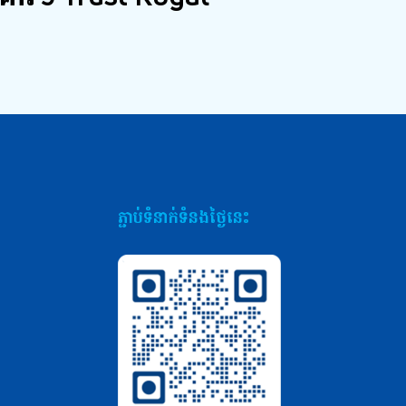
ភ្ជាប់ទំនាក់ទំនងថ្ងៃនេះ