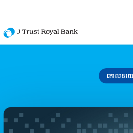
គោលនយោ