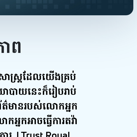
ាព
សាស្ត្រដែលយើងគ្រប់
នយោបាយនេះក៏រៀបរាប់
ូវព័ត៌មានរបស់លោកអ្នក
ោកអ្នកអាចធ្វើការតវ៉ា
គារ J Trust Royal