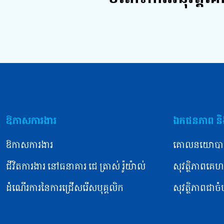
ឱកាសការងារ
ឯកជនភាព និង
ឱកាសការងារ
គោលនយោបា
ជីវិតការងារ នៅធនាគារ ជេ ត្រាស់ រ៉ូយ៉ាល់
សុវត្ថិភាពគេហទ
ដំណើរការនៃការជ្រើសរើសបុគ្គលិក
សុវត្ថិភាពជាច