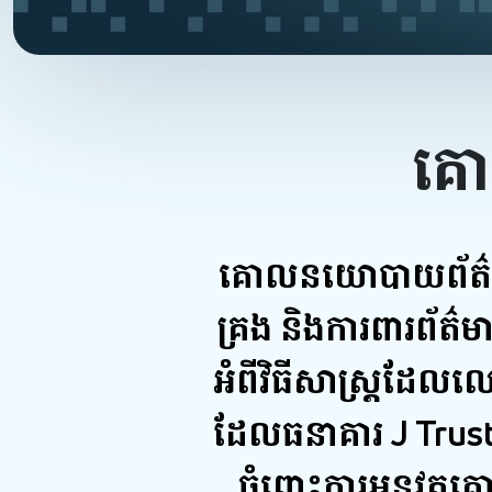
គ
គោលនយោបាយព័ត៌មានផ
គ្រង និងការពារព័ត
អំពីវិធីសាស្ត្រដែលល
ដែលធនាគារ J Trust R
ចំពោះការអនុវត្តគ