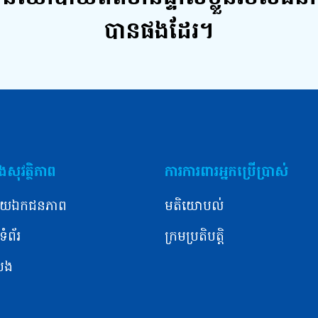
បានផងដែរ។
សុវត្ថិភាព
ការការពារអ្នកប្រើប្រាស់
យឯកជនភាព
មតិយោបល់
ំព័រ
ក្រមប្រតិបត្តិ
ំបង