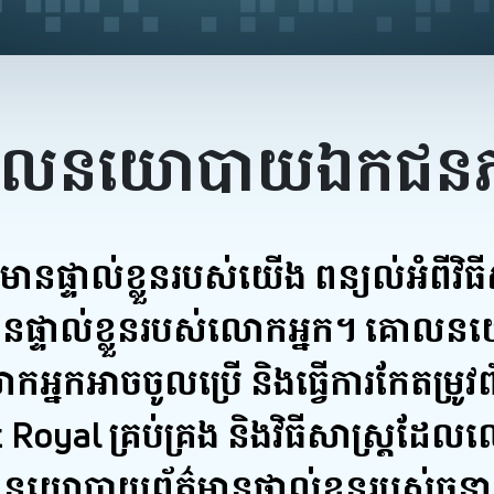
ោលនយោបាយឯកជនភ
្ទាល់ខ្លួនរបស់យើង ពន្យល់អំពីវិធី
៌មានផ្ទាល់ខ្លួនរបស់លោកអ្នក។ គោល
ោកអ្នកអាច​ចូលប្រើ និងធ្វើការកែតម្រ
oyal គ្រប់គ្រង និងវិធីសាស្ត្រដែល​ល
ោនយោបាយព័ត៌មានផ្ទាល់ខ្លួនរបស់ធនា