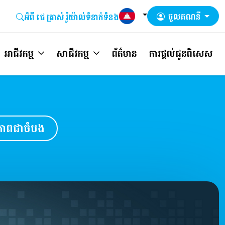
ចូលគណនី
អំពី ជេ ត្រាស់​ រ៉ូយ៉ាល់
ទំនាក់ទំនង
អាជីវកម្ម
សាជីវកម្ម
ព័ត៌មាន
ការផ្តល់ជូនពិសេស
ថិភាពជាចំបង