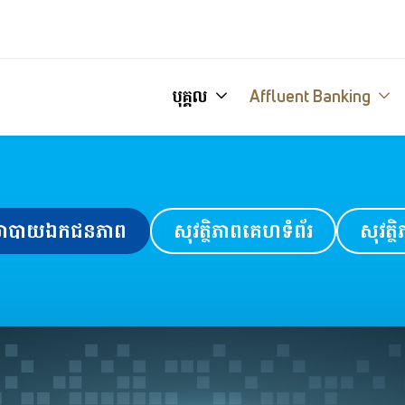
បុគ្គល
Affluent Banking
បាយឯកជនភាព
សុវត្ថិភាពគេហទំព័រ
សុវត្