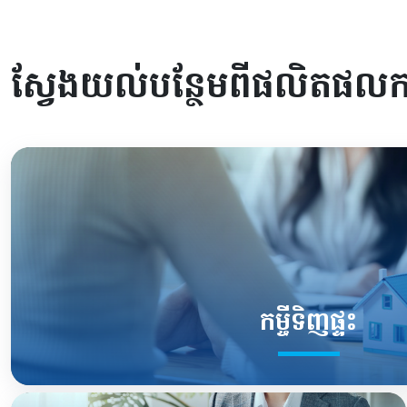
ស្វែងយល់បន្ថែមពីផលិតផលកម្
កម្ចីទិញផ្ទះ