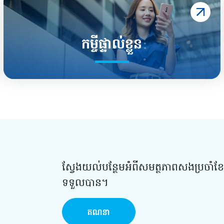
កម្ចីផ្ទាល់ខ្លួន
ស្វែងយល់បន្ថែមអំពីសមត្ថភាពសងប្រចាំខែ
ទទួលបាន។
គណនា