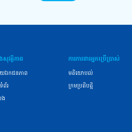
សុវត្ថិភាព
ការការពារអ្នកប្រើប្រាស់
យឯកជនភាព
មតិយោបល់
ំព័រ
ក្រមប្រតិបត្តិ
ំបង