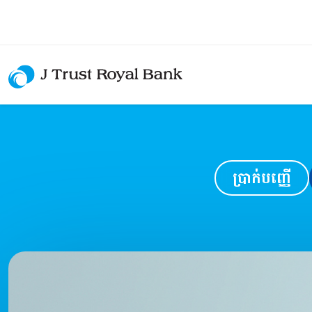
ប្រាក់បញ្ញើ