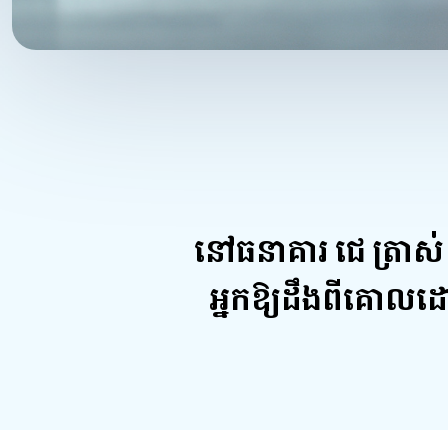
នៅធនាគារ ជេ ត្រាស់ រ
អ្នកឱ្យដឹងពីគោលដៅរប