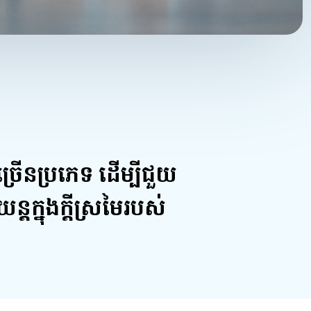
ច្រើនប្រភេទ ដើម្បីជួយ
្តក្នុងក្តីស្រមៃរបស់