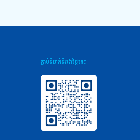
ភ្ជាប់ទំនាក់ទំនងថ្ងៃនេះ