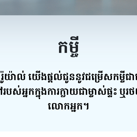
កម្ចី
៉ូយ៉ាល់ យើងផ្តល់ជូននូវជម្រើសកម្ចីជា
ស់អ្នកក្នុងការក្លាយជាម្ចាស់ផ្ទះ ឬរថយន
លោកអ្នក។