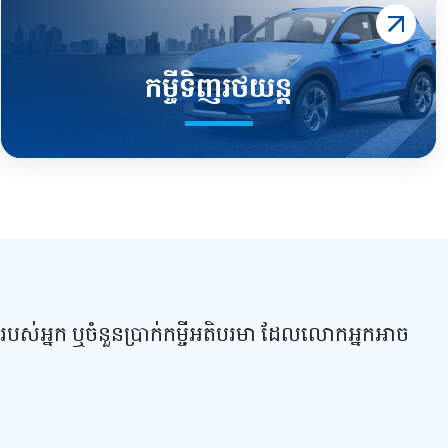
កម្ចីទិញរថយន្ត
របស់អ្នក ឬចំនួនប្រាក់កម្ចីអតិបរមា ដែលលោកអ្នកអាច