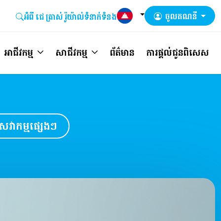
ចូលគណនី
អំពី ជេ ត្រាស់​ រ៉ូយ៉ាល់
ទំនាក់ទំនង
អាជីវកម្ម
សាជីវកម្ម
ព័ត៌មាន
ការផ្តល់ជូនពិសេស
េវាកម្មផ្សេងៗ