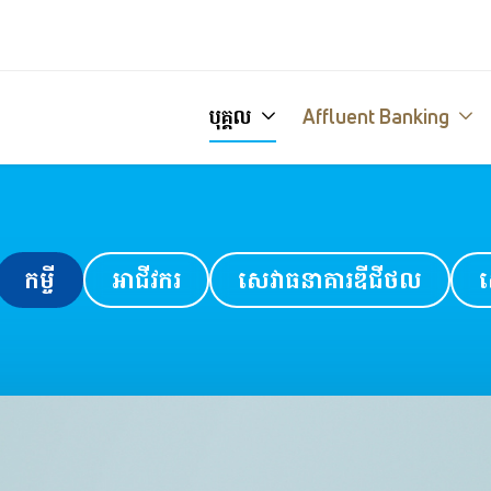
បុគ្គល
Affluent Banking
កម្ចី
អាជីវករ
សេវាធនាគារឌីជីថល
ស