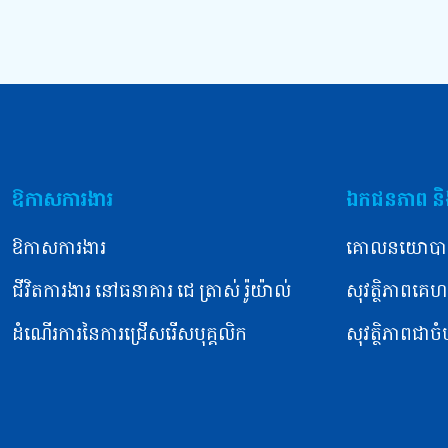
ឱកាសការងារ
ឯកជនភាព និង
ឱកាសការងារ
គោលនយោបា
ជីវិតការងារ នៅធនាគារ ជេ ត្រាស់ រ៉ូយ៉ាល់
សុវត្ថិភាពគេហទ
ដំណើរការនៃការជ្រើសរើសបុគ្គលិក
សុវត្ថិភាពជាច