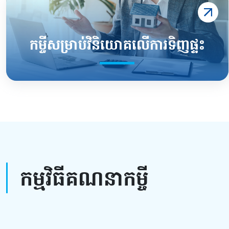
កម្ចីសម្រាប់វិនិយោគលើការទិញផ្ទះ
កម្មវិធីគណនាកម្ចី