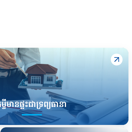
ម្ចីមានផ្ទះជាទ្រព្យធានា