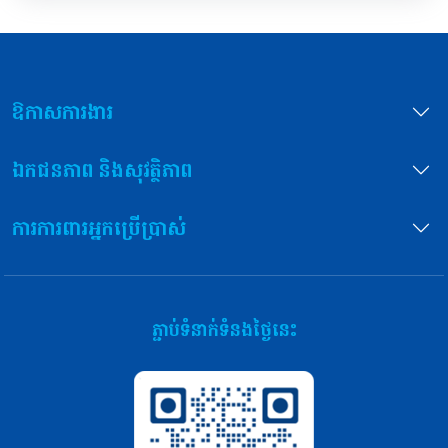
ឱកាសការងារ
ឯកជនភាព និងសុវត្ថិភាព
ការការពារអ្នកប្រើប្រាស់
ភ្ជាប់ទំនាក់ទំនងថ្ងៃនេះ