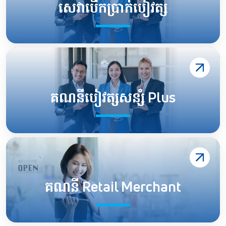
សេវាបើកប្រាក់បៀវត្ស
គណនីបៀវត្សសន្សំ Plus
គណនី Retail Merchant