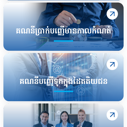
គណនីប្រាក់បញ្ញើមានកាលកំណត់
គណនីបញ្ញើទុកក្នុងដៃតតិយជន