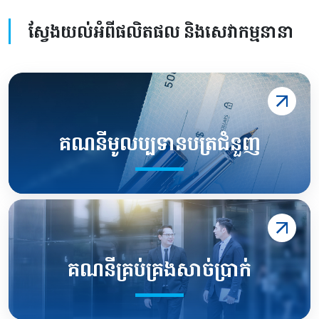
ស្វែងយល់អំពីផលិតផល និងសេវាកម្មនានា
គណនីមូលប្បទានបត្រជំនួញ
គណនីគ្រប់គ្រងសាច់ប្រាក់