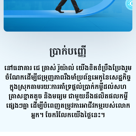
ប្រាក់បញ្ញើ
នៅធនាគារ ជេ​ ត្រាស់ រ៉ូយ៉ាល់ យើងខិតខំប្រឹងប្រែងរួម
ចំណែកដើម្បីជម្រុញភាពរឹងមាំប្រព័ន្ធអេកូនៃសេដ្ឋកិច្ច
ក្នុងស្រុកតាមរយៈការគាំទ្រផ្ដល់ប្រាក់កម្ចីដល់សហ
គ្រាសខ្នាតតូច និងមធ្យម ជាមួយនឹងផលិតផលកម្ចី
ផ្សេងៗគ្នា ដើម្បីបំពេញតម្រូវការអាជីវកម្មរបស់លោក
អ្នក។ ចែករំលែកយើងថ្ងៃនេះ។