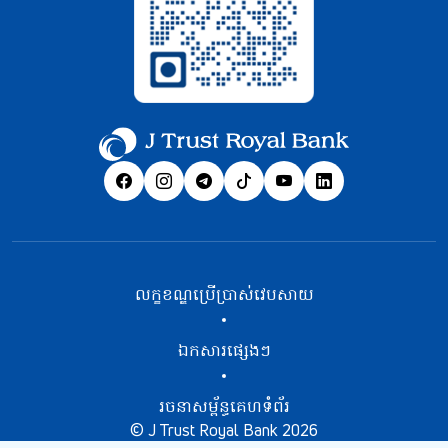
លក្ខខណ្ឌប្រើប្រាស់វេបសាយ
ឯកសារផ្សេងៗ
រចនាសម្ព័ន្ធគេហទំព័រ
© J Trust Royal Bank 2026