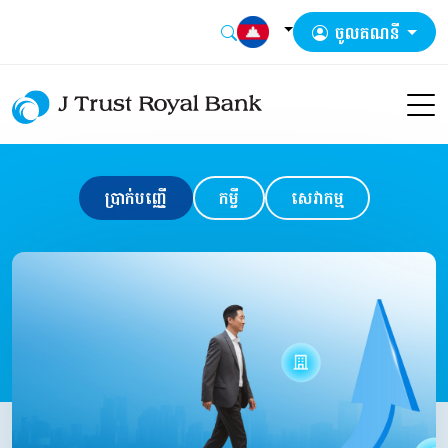
ចូលគណនី
ប្រាក់បញ្ញើ
កម្ចី
សេវាកម្ម