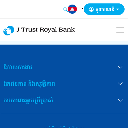
ចូលគណនី
ឱកាសការងារ
ឯកជនភាព និងសុវត្ថិភាព
ការការពារអ្នកប្រើប្រាស់