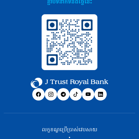
ភ្ជាប់ទំនាក់ទំនងថ្ងៃនេះ
លក្ខខណ្ឌប្រើប្រាស់វេបសាយ